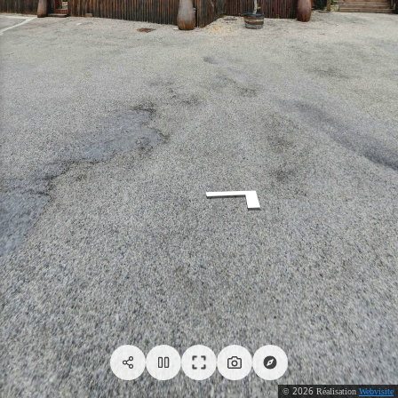
2026
©
Réalisation
Webvisite