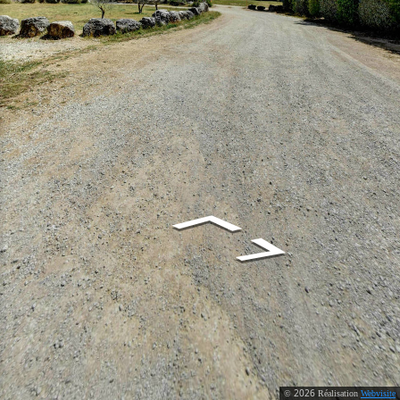
2026
©
Réalisation
Webvisite