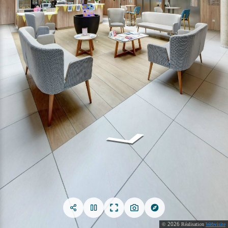
2026
©
Réalisation
Webvisite