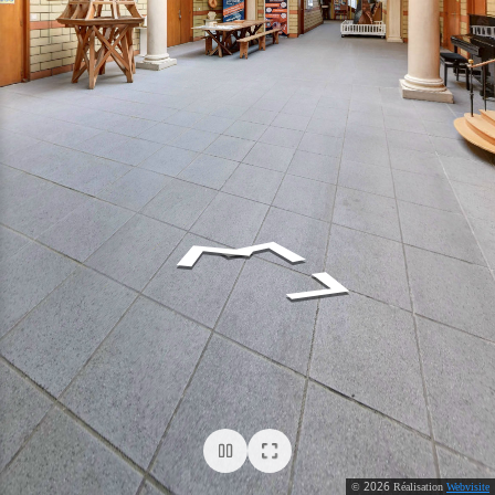
2026
©
Réalisation
Webvisite