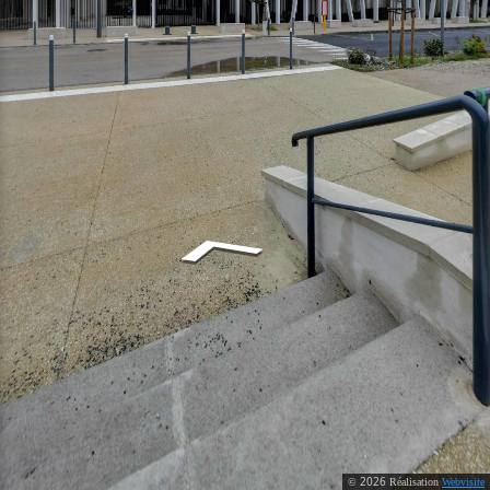
2026
©
Réalisation
Webvisite