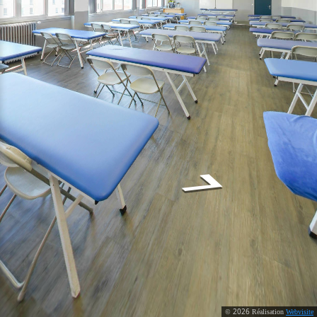
2026
©
Réalisation
Webvisite