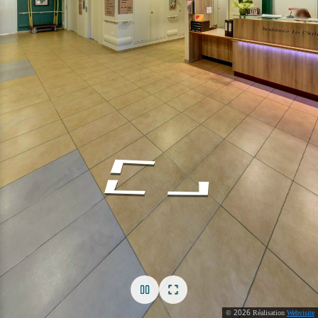
2026
©
Réalisation
Webvisite