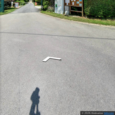
2026
©
Réalisation
Webvisite